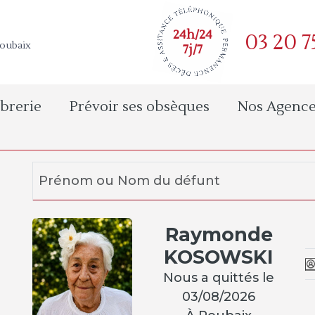
24h/24
03 20 7
Roubaix
7j/7
brerie
Prévoir ses obsèques
Nos Agence
Raymonde
KOSOWSKI
Nous a quittés le
03/08/2026