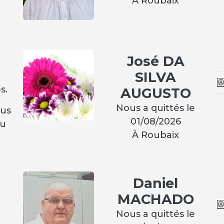
À Roubaix
José DA
SILVA
s.
AUGUSTO
Nous a quittés le
ous
01/08/2026
ou
À Roubaix
Daniel
MACHADO
Nous a quittés le